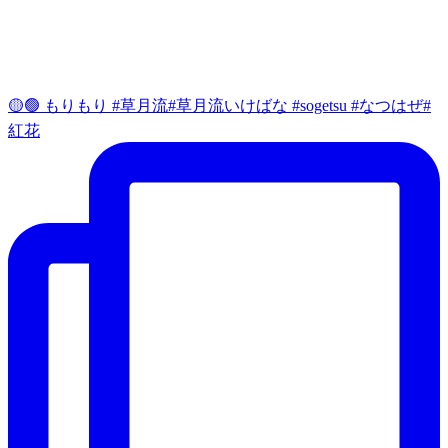
🟡🟢 もりもり #草月流#草月流いけばな #sogetsu #なつはぜ#
紅花