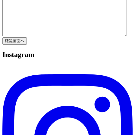
I
nstagram