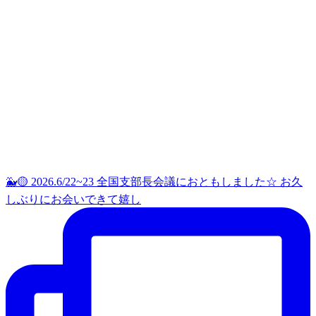
🐳🟡 2026.6/22~23 全国支部長会議におともしました☆ お久
しぶりにお会いできて嬉し