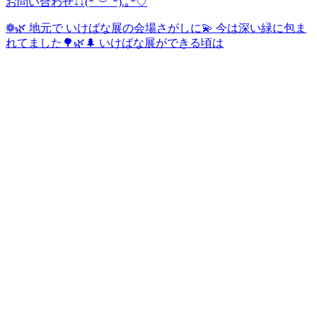
お問い合わせ↓↓(*˘︶˘*).｡*♡
❁🌿 地元で いけばな展の会場さがしに💫 今は深い緑に包ま
れてました🌳🌿🌲 いけばな展ができる頃は