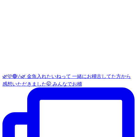
🌿🩷🟢\/\🌿 金魚入れたいねって 一緒にお稽古してた方から
感想いただきました🤭 みんなでお稽