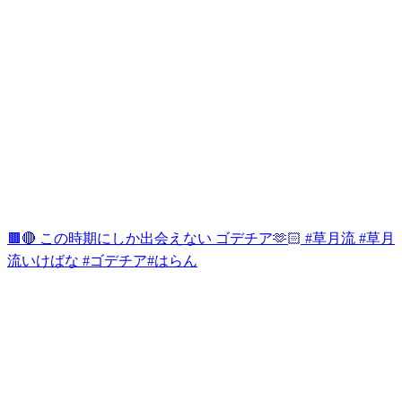
🟫🔴 この時期にしか出会えない ゴデチア🫶🏻 #草月流 #草月
流いけばな #ゴデチア#はらん