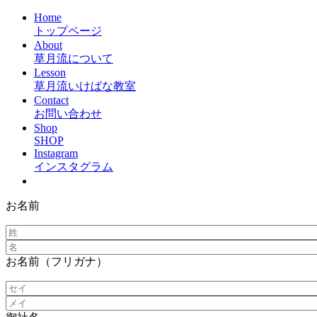
Home
トップページ
About
草月流について
Lesson
草月流いけばな教室
Contact
お問い合わせ
Shop
SHOP
Instagram
インスタグラム
お名前
お名前（フリガナ）