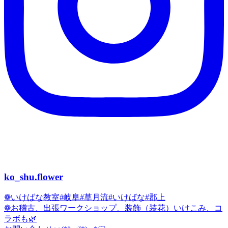
ko_shu.flower
❁いけばな教室#岐阜#草月流#いけばな#郡上
❁お稽古、出張ワークショップ、装飾（装花）いけこみ、コ
ラボも🌿