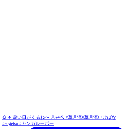
🌻🦘 暑い日がくるね〜 🌞🌞🌞 #草月流#草月流いけばな
#sogetsu #カンガルーポー